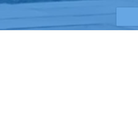
czujników
3
0
0
K
sprzedawanych
co roku