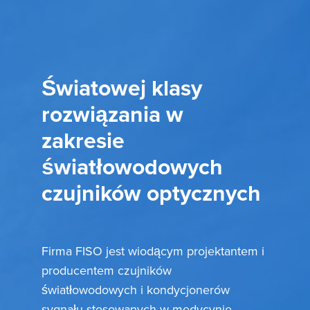
Światowej klasy
rozwiązania w
zakresie
światłowodowych
czujników optycznych
Firma FISO jest wiodącym projektantem i
producentem czujników
światłowodowych i kondycjonerów
sygnału stosowanych w medycynie,